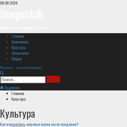
Перейти
08.08.2026
к
Imageclub
содержимому
Новости и последние события
Основное
Главное
меню
Экономика
Культура
Технологии
Общее
Кнопка: светлая/темная
Найти:
Подписка
Главная
Культура
Культура
Как изменились мировые музеи после пандемии?