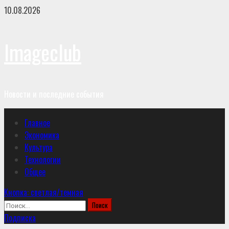
Перейти
10.08.2026
к
содержимому
Imageclub
Новости и последние события
Основное
Главное
меню
Экономика
Культура
Технологии
Общее
Кнопка: светлая/темная
Найти:
Подписка