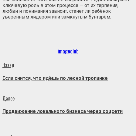
ключевую роль в этом процессе — от их терпения,
любви и понимания зависит, станет ли ребёнок
уверенным лидером или замкнутым бунтарём.
imageclub
Продолжить
Предыдущая
Назад
запись:
чтение
Если снится, что идёшь по лесной тропинке
Следующая
Далее
запись:
Продвижение локального бизнеса через соцсети