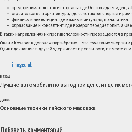
предпринимательство и стартапы, где Овен создаёт идею, а
строительство и архитектура, где сочетаются энергия и расч
финансы и инвестиции, где важны и интуиция, и аналитика;
образование и консалтинг, где Козерог передаёт опыт, а Ов
В таких направлениях их противоположности превращаются в преим
Овен и Козерог в деловом партнёрстве — это сочетание энергии и
Один вдохновляет, другой удерживает в реальности, и вместе они
imageclub
Продолжить
Предыдущая
Назад
запись:
чтение
Лучшие автомобили по выгодной цене, и где их мо
Следующая
Далее
запись:
Основные техники тайского массажа
Добавить комментарий