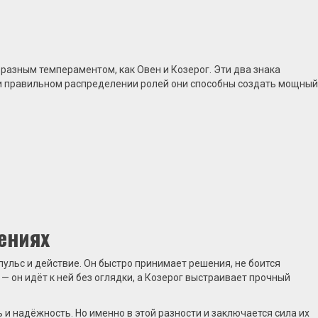
 разным темпераментом, как Овен и Козерог. Эти два знака
при правильном распределении ролей они способны создать мощный
ениях
пульс и действие. Он быстро принимает решения, не боится
— он идёт к ней без оглядки, а Козерог выстраивает прочный
 и надёжность. Но именно в этой разности и заключается сила их