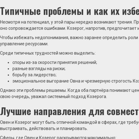
Типичные проблемы и как их изб
Несмотря на потенциал, у этой пары нередко возникают трения. П
оно сопровождается ошибками. Козерог, напротив, предпочитает и
Чтобы избежать недопонимания, важно заранее определить роли и 
управление ресурсами.
Среди типичных трудностей можно выделить:
споры из-за скорости принятия решений;
разные взгляды на риски;
борьбу за лидерство;
эмоциональное выгорание Овна и чрезмерную строгость Ко
Однако эти проблемы решаемы. Когда оба партнёра понимают ценно
свою очередь, уважал системный подход Козерога.
Лучшие направления для совмест
Овен и Козерог могут быть отличной командой в сферах, где треб
выстраивать, действовать и планировать.
Сферы, где Овен и Козерог раскрываются максимально: