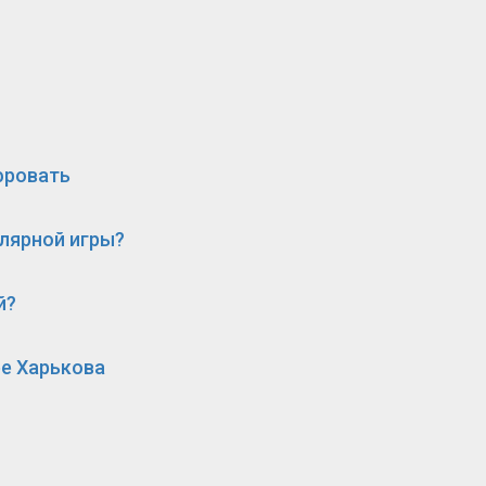
фровать
улярной игры?
й?
е Харькова