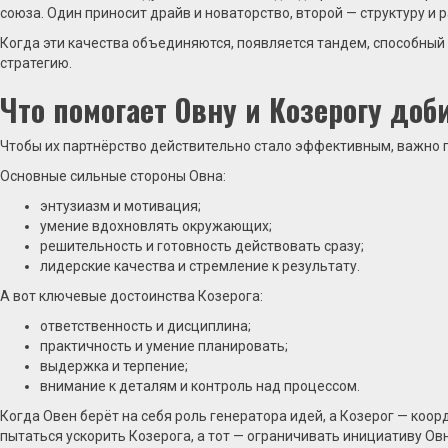
союза. Один приносит драйв и новаторство, второй — структуру и р
Когда эти качества объединяются, появляется тандем, способный
стратегию.
Что помогает Овну и Козерогу доб
Чтобы их партнёрство действительно стало эффективным, важно по
Основные сильные стороны Овна:
энтузиазм и мотивация;
умение вдохновлять окружающих;
решительность и готовность действовать сразу;
лидерские качества и стремление к результату.
А вот ключевые достоинства Козерога:
ответственность и дисциплина;
практичность и умение планировать;
выдержка и терпение;
внимание к деталям и контроль над процессом.
Когда Овен берёт на себя роль генератора идей, а Козерог — коор
пытаться ускорить Козерога, а тот — ограничивать инициативу Ов