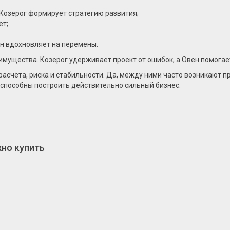
 Козерог формирует стратегию развития;
ёт;
ен вдохновляет на перемены.
ущества. Козерог удерживает проект от ошибок, а Овен помогает 
 расчёта, риска и стабильности. Да, между ними часто возникают 
 способны построить действительно сильный бизнес.
жно купить