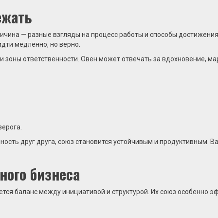
ежать
ричина — разные взгляды на процесс работы и способы достижения
дти медленно, но верно.
зоны ответственности. Овен может отвечать за вдохновение, марк
зерога.
сть друг друга, союз становится устойчивым и продуктивным. Важ
ного бизнеса
уется баланс между инициативой и структурой. Их союз особенно 