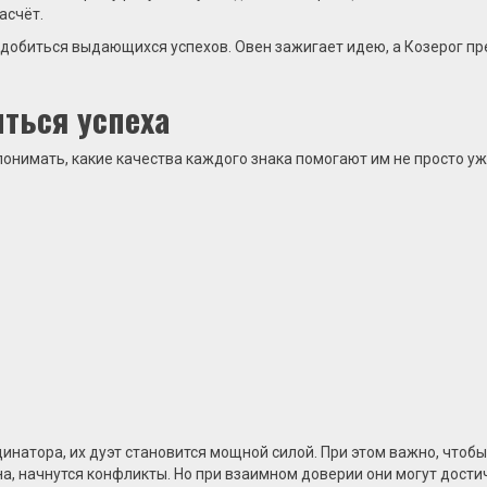
асчёт.
 добиться выдающихся успехов. Овен зажигает идею, а Козерог п
иться успеха
нимать, какие качества каждого знака помогают им не просто ужи
динатора, их дуэт становится мощной силой. При этом важно, чтоб
на, начнутся конфликты. Но при взаимном доверии они могут дост