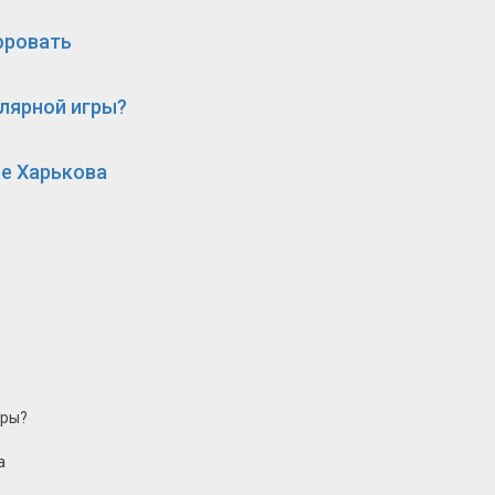
фровать
улярной игры?
е Харькова
гры?
а