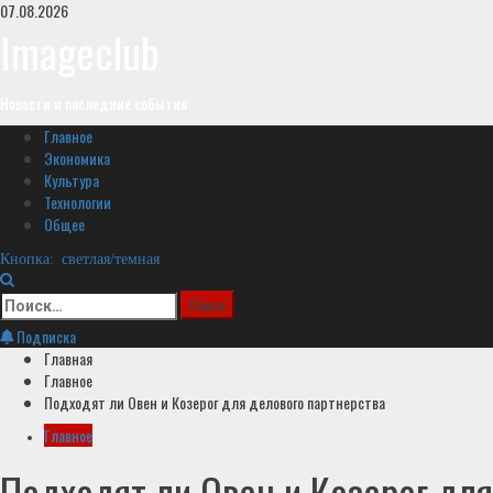
Перейти
07.08.2026
к
Imageclub
содержимому
Новости и последние события
Основное
Главное
меню
Экономика
Культура
Технологии
Общее
Кнопка: светлая/темная
Найти:
Подписка
Главная
Главное
Подходят ли Овен и Козерог для делового партнерства
Главное
Подходят ли Овен и Козерог для