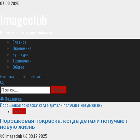
Перейти
07.08.2026
к
Imageclub
содержимому
Новости и последние события
Основное
Главное
меню
Экономика
Культура
Технологии
Общее
Кнопка: светлая/темная
Найти:
Подписка
Порошковая покраска: когда детали получают новую жизнь
Главное
Порошковая покраска: когда детали получают
новую жизнь
imageclub
09.12.2025