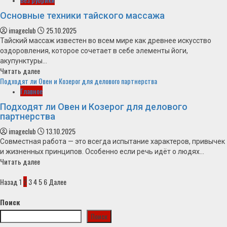
Основные техники тайского массажа
imageclub
25.10.2025
Тайский массаж известен во всем мире как древнее искусство
оздоровления, которое сочетает в себе элементы йоги,
акупунктуры...
Читать далее
Подходят ли Овен и Козерог для делового партнерства
Главное
Подходят ли Овен и Козерог для делового
партнерства
imageclub
13.10.2025
Совместная работа — это всегда испытание характеров, привычек
и жизненных принципов. Особенно если речь идёт о людях...
Читать далее
Пагинация
Назад
1
2
3
4
5
6
Далее
записей
Поиск
Поиск