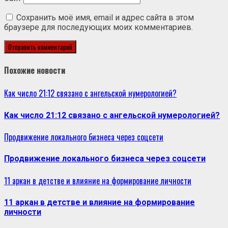
Сохранить моё имя, email и адрес сайта в этом
браузере для последующих моих комментариев.
Похожие новости
Как число 21:12 связано с ангельской нумерологией?
Как число 21:12 связано с ангельской нумерологией?
Продвижение локального бизнеса через соцсети
Продвижение локального бизнеса через соцсети
11 аркан в детстве и влияние на формирование личности
11 аркан в детстве и влияние на формирование
личности