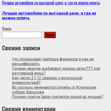
Лучшие автомобили по выгодной цене, и где их можно купить
Лучшие автомобили по выгодной цене, и где их
можно купить
Поиск
Поиск
Свежие записи
Что показывает матрица финансов и как ее
расшифровать
Почему многие выбирают казино azino777 для
регулярной игры?
Как число 21:12 связано с ангельской
нумерологией?
Во сколько начинаются службы в Успенском
соборе Харькова
Почему плитка Italon считается одной из лучших?
Свежие комментарии