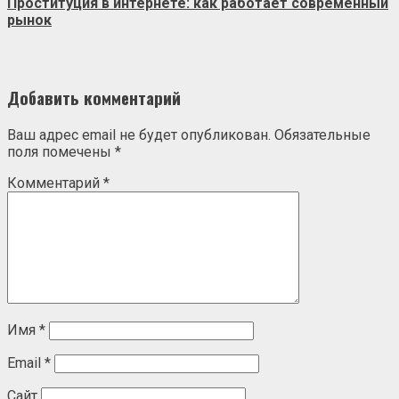
Проституция в интернете: как работает современный
рынок
Добавить комментарий
Ваш адрес email не будет опубликован.
Обязательные
поля помечены
*
Комментарий
*
Имя
*
Email
*
Сайт