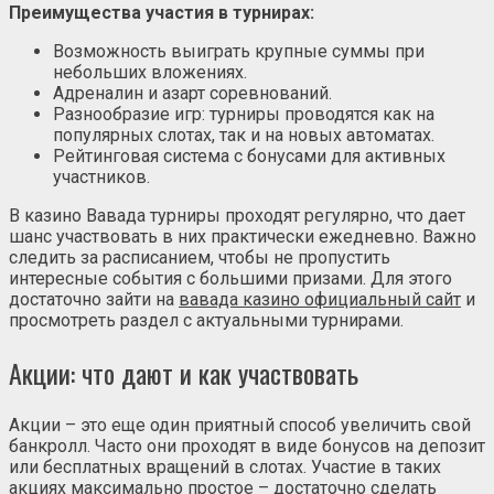
Преимущества участия в турнирах:
Возможность выиграть крупные суммы при
небольших вложениях.
Адреналин и азарт соревнований.
Разнообразие игр: турниры проводятся как на
популярных слотах, так и на новых автоматах.
Рейтинговая система с бонусами для активных
участников.
В казино Вавада турниры проходят регулярно, что дает
шанс участвовать в них практически ежедневно. Важно
следить за расписанием, чтобы не пропустить
интересные события с большими призами. Для этого
достаточно зайти на
вавада казино официальный сайт
и
просмотреть раздел с актуальными турнирами.
Акции: что дают и как участвовать
Акции – это еще один приятный способ увеличить свой
банкролл. Часто они проходят в виде бонусов на депозит
или бесплатных вращений в слотах. Участие в таких
акциях максимально простое – достаточно сделать