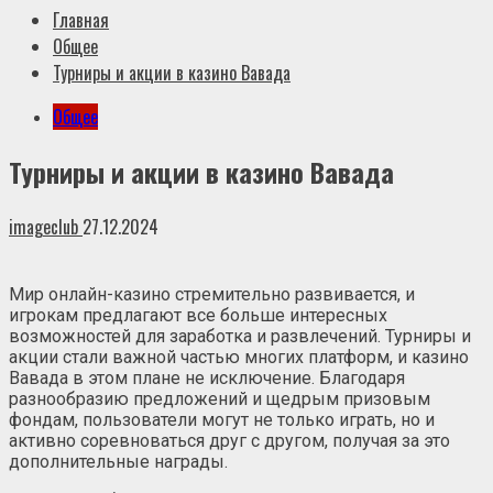
Главная
Общее
Турниры и акции в казино Вавада
Общее
Турниры и акции в казино Вавада
imageclub
27.12.2024
Мир онлайн-казино стремительно развивается, и
игрокам предлагают все больше интересных
возможностей для заработка и развлечений. Турниры и
акции стали важной частью многих платформ, и казино
Вавада в этом плане не исключение. Благодаря
разнообразию предложений и щедрым призовым
фондам, пользователи могут не только играть, но и
активно соревноваться друг с другом, получая за это
дополнительные награды.