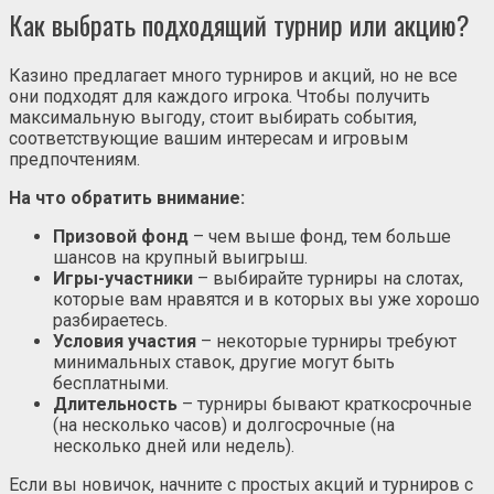
Как выбрать подходящий турнир или акцию?
Казино предлагает много турниров и акций, но не все
они подходят для каждого игрока. Чтобы получить
максимальную выгоду, стоит выбирать события,
соответствующие вашим интересам и игровым
предпочтениям.
На что обратить внимание:
Призовой фонд
– чем выше фонд, тем больше
шансов на крупный выигрыш.
Игры-участники
– выбирайте турниры на слотах,
которые вам нравятся и в которых вы уже хорошо
разбираетесь.
Условия участия
– некоторые турниры требуют
минимальных ставок, другие могут быть
бесплатными.
Длительность
– турниры бывают краткосрочные
(на несколько часов) и долгосрочные (на
несколько дней или недель).
Если вы новичок, начните с простых акций и турниров с